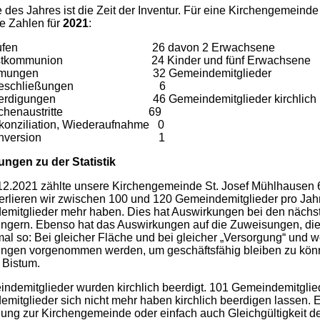
des Jahres ist die Zeit der Inventur. Für eine Kirchengemeinde
e Zahlen für
2021
:
aufen 26 davon 2 Erwachsene
stkommunion 24 Kinder und fünf Erwachsene
irmungen 32 Gemeindemitglieder
heschließungen 6
erdigungen 46 Gemeindemitglieder kirchlich b
irchenaustritte 69
konziliation, Wiederaufnahme 0
onversion 1
ngen zu der Statistik
2.2021 zählte unsere Kirchengemeinde St. Josef Mühlhausen 
erlieren wir zwischen 100 und 120 Gemeindemitglieder pro Jahr
mitglieder mehr haben. Dies hat Auswirkungen bei den nächst
ringern. Ebenso hat das Auswirkungen auf die Zuweisungen, die
mal so: Bei gleicher Fläche und bei gleicher „Versorgung“ und
ngen vorgenommen werden, um geschäftsfähig bleiben zu können
 Bistum.
ndemitglieder wurden kirchlich beerdigt. 101 Gemeindemitglieder
mitglieder sich nicht mehr haben kirchlich beerdigen lassen. 
ung zur Kirchengemeinde oder einfach auch Gleichgültigkeit de