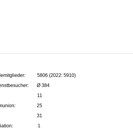
emitglieder: 5806 (2022: 5910)
ienstbesucher: Ø 384
fen: 11
ommunion: 25
mung: 31
ziliation: 1