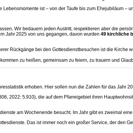
tige Lebensmomente ist – von der Taufe bis zum Ehejubiläum – 
assen. Wir bedauern jeden Austritt, respektieren aber die persö
 im Jahr 2025 von uns gegangen, davon wurden
49 kirchliche 
erer Rückgänge bei den Gottesdienstbesuchen ist die Kirche we
kommen zu heißen, gemeinsam zu feiern, zu trauern und Glaube
hresstatistik erhoben. Hier sollen nun die Zahlen für das Jahr
6, 2022: 5.910), die auf dem Pfarreigebiet ihren Hauptwohnsi
sdienste am Wochenende besucht. Im Jahr gibt es zweimal eine
esdienste. Das ist immer noch ein großer Service, der den G