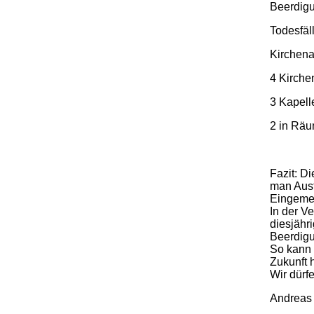
Beer
Tode
Kirche
4 Kirche
3 Kapell
2 in Räu
Fazit: D
man Aust
Eingemei
In der V
diesjähr
Beerdigu
So kann 
Zukunft 
Wir dürfe
Andreas A