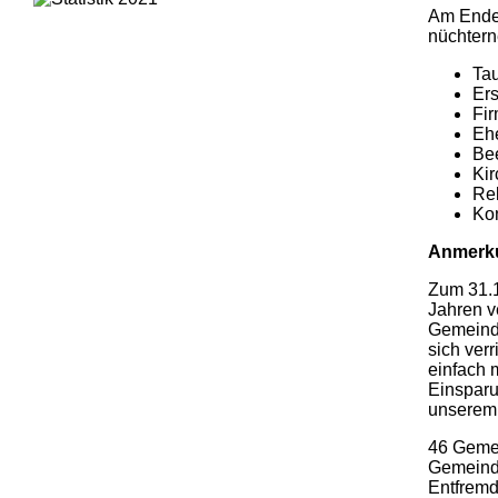
Am Ende 
nüchtern
T
Er
F
E
Be
K
Re
K
Anmerku
Zum 31.1
Jahren v
Gemeinde
sich ver
einfach 
Einsparu
unserem
46 Gemei
Gemeinde
Entfremd