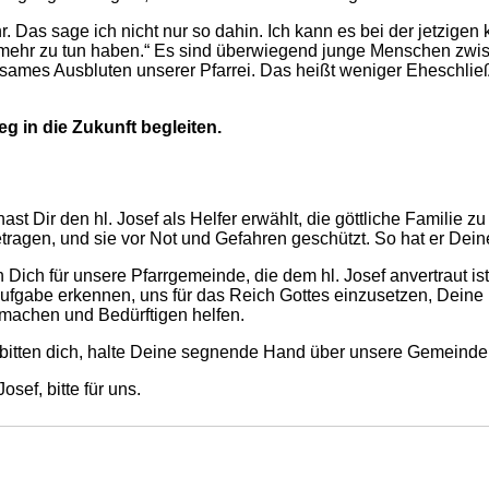
r. Das sage ich nicht nur so dahin. Ich kann es bei der jetzigen
s mehr zu tun haben.“ Es sind überwiegend junge Menschen zwi
ngsames Ausbluten unserer Pfarrei. Das heißt weniger Eheschli
Weg
in die Zukunft begleiten.
hast Dir den hl. Josef als Helfer erwählt, die göttliche Familie
tragen, und sie vor Not und Gefahren geschützt. So hat er Deinen
n Dich für unsere Pfarrgemeinde, die dem hl. Josef anvertraut i
ufgabe erkennen, uns für das Reich Gottes einzusetzen, Deine 
machen und Bedürftigen helfen.
r bitten dich, halte Deine segnende Hand über unsere Gemeinde, 
Josef, bitte für uns.