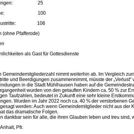
digungen: 25
sfälle: 100
naustritte: 106
n (ohne Pfafferode)
en
mlichkeiten als Gast für Gottesdienste
ie Gemeindemitgliederzahl nimmt weiterhin ab. Im Vergleich zum 
ritte und Beerdigungen zusammennimmt, müsste der „Verlust“ vi
ndungen in die Stadt Mühlhausen haben auf die Gemeindestruk
ergangenheit wurden von den getauften Kindern ca. 50 % zur E
igen Taufzahlen, bedeutet in Zukunft eine sehr kleine Erstkom
ngen. Wurden im Jahr 2022 noch ca. 40 % der verstorbenen Gem
gesagt werden: Auch wenn Gemeindemitglieder nicht aus der Ki
hat das dramatische Folgen.
n dankbar sein für alle, die ihren Glauben leben und treu sind, w
nhalt, Pfr.