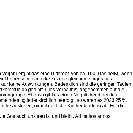
Vorjahr ergibt das eine Differenz von ca. 100. Das heißt, wenn
el höher sein, doch die Zuzüge gleichen einiges aus.
tur keine Auswirkungen. Bedenklich sind die geringen Taufen.
rstkommunion geführt. Dies Verhältnis, angenommen auf die
muniongruppe. Ebenso gibt es einen Negativtrend bei den
eindemitglieder kirchlich beerdigt, so waren es 2023 25 %.
rche austreten, nimmt doch die Kirchenbindung ab. Für die
ie Gott auch uns treu ist und bleibt.
Ad multos annos.