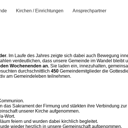
nde
Kirchen / Einrichtungen
Ansprechpartner
der
. Im Laufe des Jahres zeigte sich dabei auch Bewegung inn
Zahlen verdeutlichen, dass unsere Gemeinde im Wandel bleib
an den Wochenenden
an.
Sie laden ein, innezuhalten, gemeins
esuchten durchschnittlich
450
Gemeindemitglieder die Gottesdie
aktiv am Gemeindeleben teilnehmen.
e Kommunion.
das Sakrament der Firmung und stärkten ihre Verbindung zur 
inschaft unserer Kirche aufgenommen.
Ja-Wort.
äum feiern und wurden dabei kirchlich begleitet.
urde wieder herzlich in unsere Gemeinschaft aufgenommen.