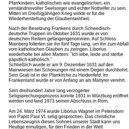
Pfarrkindern, katholischen wie evangelischen, ein
verständnisvoller Seelsorger und echter Nothelfer zu sein.
Mitten im Dreißigjährigen Krieg wirkte er für die
Wiederherstellung der Glaubens­einheit.
Nach der Besetzung Frankens durch Schwedisch-
deutsche Truppen im Oktober 1631 wurde er von
deutschen Reitern gefangengenommen. Auf Schloss
Mainberg folterten sie ihn fünf Tage lang, um ihn zum Abfall
vom katholischen Glauben zu zwin­gen. Liborius
wiederholte bei allen Martern: "Ich lebe, leide und sterbe
päpst­lich-katholisch."
Schließlich wurde er am 9. Dezember 1631 auf den
Mainwiesen bei Schonungen mit einem Degen durchbohrt.
Sein Grab ist in der Pfarrkirche zu Heidenfeld. Im
Frankenland wurde er von Anfang an als Märtyrer verehrt.
Sein dreihundert Jahre lang verzögerter
Seligsprechungsprozess konnte 1931 in Würzburg eröffnet
werden und fand 1973 seinen Abschluss in Rom.
Am 24. März 1974 wurde Liborius Wagner im Petersdom
von Papst Paul VI. selig gesprochen. Das christliche
Lebenszeugnis dieses Sohnes unserer Stadt kann uns
Heutige ermutigen, für den Frieden in der Welt