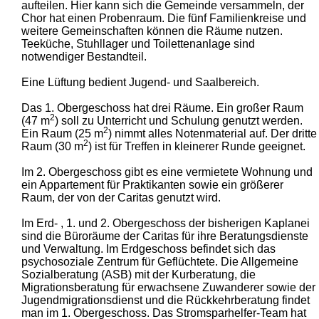
aufteilen. Hier kann sich die Gemeinde versammeln, der
Chor hat einen Probenraum. Die fünf Familienkreise und
weitere Gemeinschaften können die Räume nutzen.
Teeküche, Stuhllager und Toilettenanlage sind
notwendiger Bestandteil.
Eine Lüftung bedient Jugend- und Saalbereich.
Das 1. Obergeschoss hat drei Räume. Ein großer Raum
2
(47 m
) soll zu Unterricht und Schulung genutzt werden.
2
Ein Raum (25 m
) nimmt alles Notenmaterial auf. Der dritte
2
Raum (30 m
) ist für Treffen in kleinerer Runde geeignet.
Im 2. Obergeschoss gibt es eine vermietete Wohnung und
ein Appartement für Praktikanten sowie ein größerer
Raum, der von der Caritas genutzt wird.
Im Erd- , 1. und 2. Obergeschoss der bisherigen Kaplanei
sind die Büroräume der Caritas für ihre Beratungsdienste
und Verwaltung. Im Erdgeschoss befindet sich das
psychosoziale Zentrum für Geflüchtete. Die Allgemeine
Sozialberatung (ASB) mit der Kurberatung, die
Migrationsberatung für erwachsene Zuwanderer sowie der
Jugendmigrationsdienst und die Rückkehrberatung findet
man im 1. Obergeschoss. Das Stromsparhelfer-Team hat