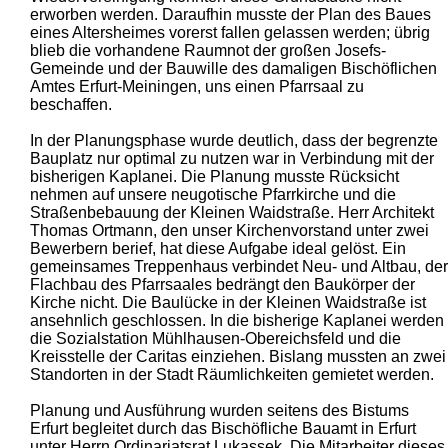
erworben werden. Daraufhin musste der Plan des Baues
eines Altersheimes vorerst fallen gelassen werden; übrig
blieb die vorhandene Raumnot der großen Josefs-
Gemeinde und der Bauwille des damaligen Bischöflichen
Amtes Erfurt-Meiningen, uns einen Pfarrsaal zu
beschaffen.
In der Planungsphase wurde deutlich, dass der begrenzte
Bauplatz nur optimal zu nutzen war in Verbindung mit der
bisherigen Kaplanei. Die Planung musste Rücksicht
nehmen auf unsere neugotische Pfarrkirche und die
Straßenbebauung der Kleinen Waidstraße. Herr Architekt
Thomas Ortmann, den unser Kirchenvorstand unter zwei
Bewerbern berief, hat diese Aufgabe ideal gelöst. Ein
gemeinsames Treppenhaus verbindet Neu- und Altbau, der
Flachbau des Pfarrsaales bedrängt den Baukörper der
Kirche nicht. Die Baulücke in der Kleinen Waidstra­ße ist
ansehnlich geschlossen. In die bisherige Kaplanei werden
die Sozialstation Mühlhausen-Obereichsfeld und die
Kreisstelle der Caritas einziehen. Bislang mussten an zwei
Standorten in der Stadt Räumlichkeiten gemietet werden.
Planung und Ausführung wurden seitens des Bistums
Erfurt begleitet durch das Bischöfliche Bauamt in Erfurt
unter Herrn Ordinariatsrat Lukassek. Die Mitarbeiter dieses