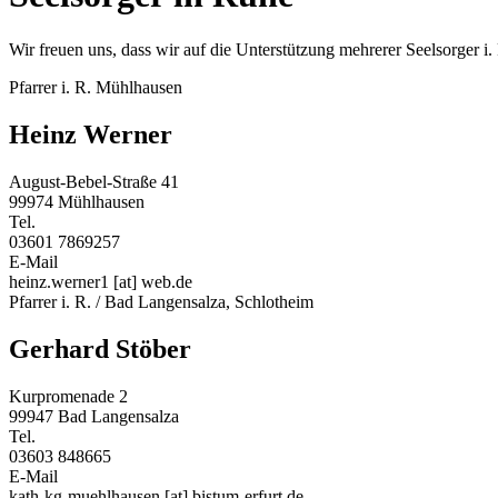
Wir freuen uns, dass wir auf die Unterstützung mehrerer Seelsorger i
Pfarrer i. R. Mühlhausen
Heinz Werner
August-Bebel-Straße 41
99974 Mühlhausen
Tel.
03601 7869257
E-Mail
heinz.werner1
[at]
web.de
Pfarrer i. R. / Bad Langensalza, Schlotheim
Gerhard Stöber
Kurpromenade 2
99947 Bad Langensalza
Tel.
03603 848665
E-Mail
kath-kg-muehlhausen
[at]
bistum-erfurt.de