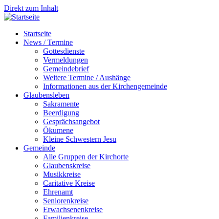
Direkt zum Inhalt
Startseite
News / Termine
Gottesdienste
Vermeldungen
Gemeindebrief
Weitere Termine / Aushänge
Informationen aus der Kirchengemeinde
Glaubensleben
Sakramente
Beerdigung
Gesprächsangebot
Ökumene
Kleine Schwestern Jesu
Gemeinde
Alle Gruppen der Kirchorte
Glaubenskreise
Musikkreise
Caritative Kreise
Ehrenamt
Seniorenkreise
Erwachsenenkreise
Familienkreise