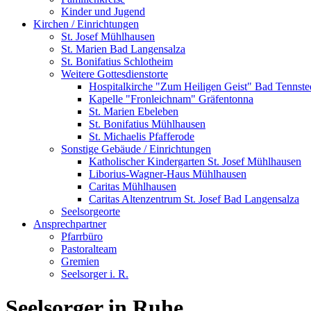
Kinder und Jugend
Kirchen / Einrichtungen
St. Josef Mühlhausen
St. Marien Bad Langensalza
St. Bonifatius Schlotheim
Weitere Gottesdienstorte
Hospitalkirche "Zum Heiligen Geist" Bad Tennste
Kapelle "Fronleichnam" Gräfentonna
St. Marien Ebeleben
St. Bonifatius Mühlhausen
St. Michaelis Pfafferode
Sonstige Gebäude / Einrichtungen
Katholischer Kindergarten St. Josef Mühlhausen
Liborius-Wagner-Haus Mühlhausen
Caritas Mühlhausen
Caritas Altenzentrum St. Josef Bad Langensalza
Seelsorgeorte
Ansprechpartner
Pfarrbüro
Pastoralteam
Gremien
Seelsorger i. R.
Seelsorger in Ruhe