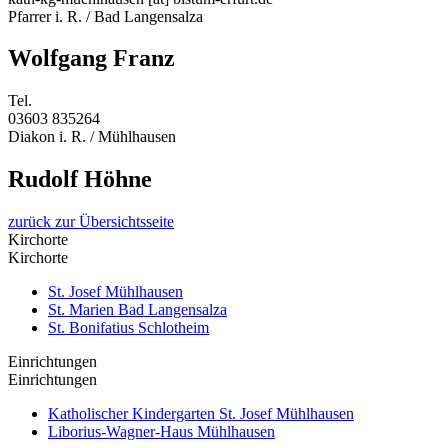
Pfarrer i. R. / Bad Langensalza
Wolfgang Franz
Tel.
03603 835264
Diakon i. R. / Mühlhausen
Rudolf Höhne
zurück zur Übersichtsseite
Kirchorte
Kirchorte
St. Josef Mühlhausen
St. Marien Bad Langensalza
St. Bonifatius Schlotheim
Einrichtungen
Einrichtungen
Katholischer Kindergarten St. Josef Mühlhausen
Liborius-Wagner-Haus Mühlhausen