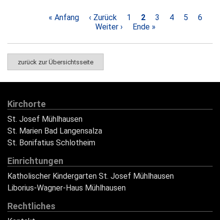
Erste
« Anfang
Vorherige
‹ Zurück
Seite
1
Aktuelle
2
Seite
3
Seite
4
Seite
5
Seite
6
Nä
Seite
Seite
Weiter ›
Letzte
Ende »
Seite
Se
Seitennummerierung
Seite
zurück zur Übersichtsseite
Kirchorte
St. Josef Mühlhausen
St. Marien Bad Langensalza
St. Bonifatius Schlotheim
Einrichtungen
Katholischer Kindergarten St. Josef Mühlhausen
Liborius-Wagner-Haus Mühlhausen
Rechtliches