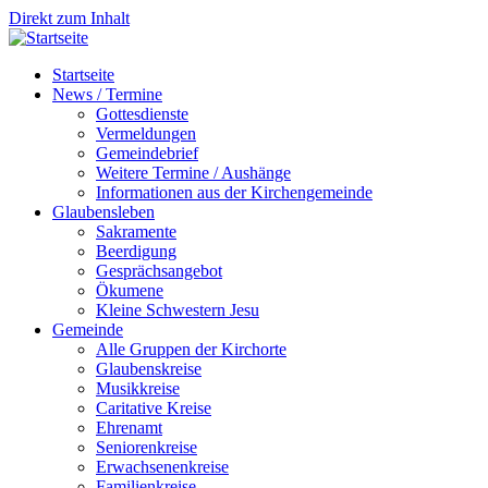
Direkt zum Inhalt
Startseite
News / Termine
Gottesdienste
Vermeldungen
Gemeindebrief
Weitere Termine / Aushänge
Informationen aus der Kirchengemeinde
Glaubensleben
Sakramente
Beerdigung
Gesprächsangebot
Ökumene
Kleine Schwestern Jesu
Gemeinde
Alle Gruppen der Kirchorte
Glaubenskreise
Musikkreise
Caritative Kreise
Ehrenamt
Seniorenkreise
Erwachsenenkreise
Familienkreise