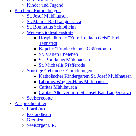
Kinder und Jugend
Kirchen / Einrichtungen
St. Josef Mühlhausen
St. Marien Bad Langensalza
St. Bonifatius Schlotheim
Weitere Gottesdienstorte
Hospitalkirche "Zum Heiligen Geist" Bad
Tennstedt
Kapelle "Fronleichnam" Gräfentonna
St. Marien Ebeleben
St. Bonifatius Mühlhausen
St. Michaelis Pfafferode
Sonstige Gebäude / Einrichtungen
Katholischer Kindergarten St. Josef Mühlhausen
Liborius-Wagner-Haus Mühlhausen
Caritas Mühlhausen
Caritas Altenzentrum St. Josef Bad Langensalza
Seelsorgeorte
Ansprechpartner
Pfarrbüro
Pastoralteam
Gremien
Seelsorger i. R.